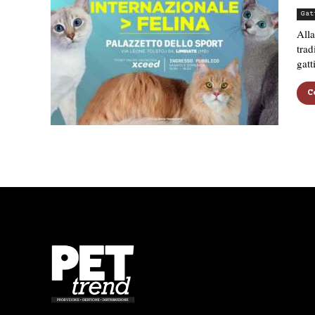
Gat
Alla
trad
gatt
C