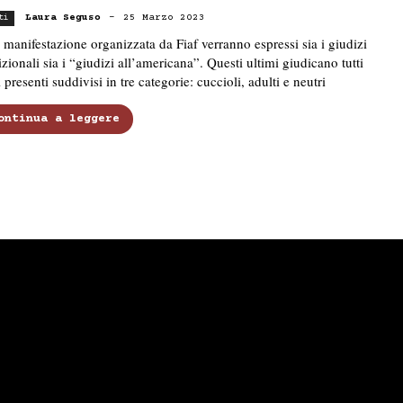
Laura Seguso
-
25 Marzo 2023
ti
 manifestazione organizzata da Fiaf verranno espressi sia i giudizi
izionali sia i “giudizi all’americana”. Questi ultimi giudicano tutti
i presenti suddivisi in tre categorie: cuccioli, adulti e neutri
ontinua a leggere