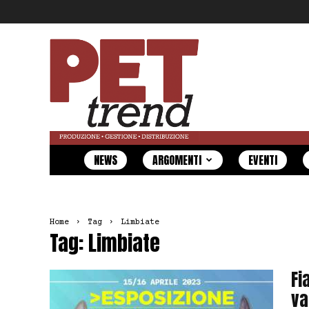
Pet
Trend
NEWS
ARGOMENTI
EVENTI
Home
Tag
Limbiate
Tag: Limbiate
Fi
va