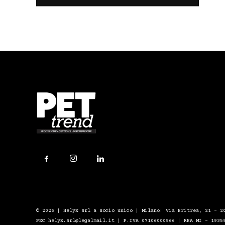
© 2026 | Helyx srl a socio unico | Milano: Via Eritrea, 21 – 2
PEC helyx.srl@legalmail.it | P.IVA 07106000966 | REA MI - 1935