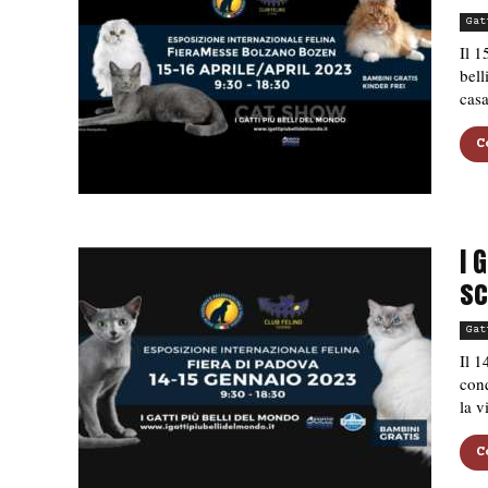
Gat
Il 1
bell
cas
C
I 
sc
Gat
Il 1
conq
la v
C