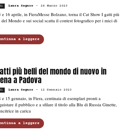
Laura Seguso
-
26 Marzo 2023
ti
5 e 16 aprile, in FieraMesse Bolzano, torna il Cat Show I gatti più
i del Mondo e sui social scatta il contest fotografico per i mici di
a
ontinua a leggere
Gatti più belli del mondo di nuovo in
ena a Padova
Laura Seguso
-
12 Gennaio 2023
ti
4 e 15 gennaio, in Fiera, centinaia di esemplari pronti a
uistare il pubblico e a sfilare il titolo alla Blu di Russia Ginette,
incitrice in carica
ontinua a leggere