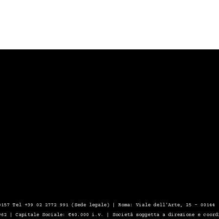
0157 Tel +39 02 2772 991 (Sede legale) | Roma: Viale dell'Arte, 25 - 00144
962 | Capitale Sociale: €40.000 i.v. | Società soggetta a direzione e coord