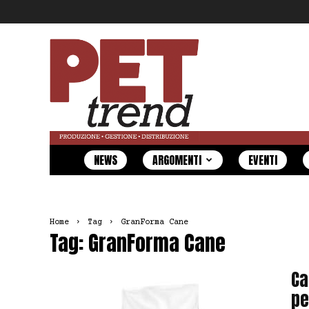
Pet
Trend
NEWS
ARGOMENTI
EVENTI
Home
Tag
GranForma Cane
Tag: GranForma Cane
Ca
pe