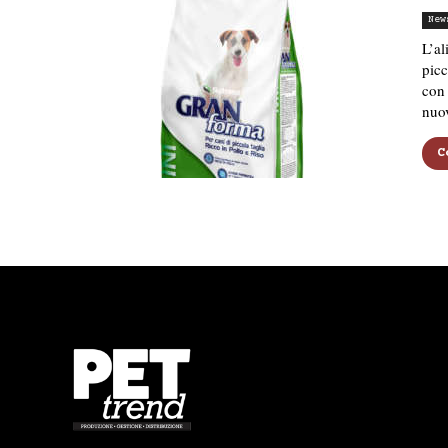
New
L’al
picc
con 
nuo
C