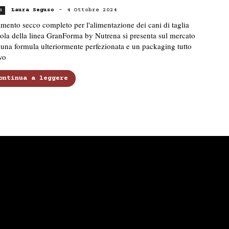
Laura Seguso
-
4 Ottobre 2024
s
imento secco completo per l'alimentazione dei cani di taglia
ola della linea GranForma by Nutrena si presenta sul mercato
una formula ulteriormente perfezionata e un packaging tutto
vo
ontinua a leggere