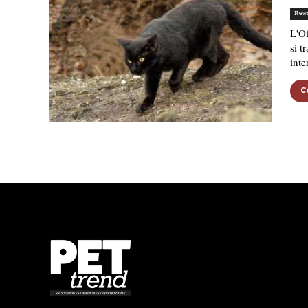
New
L'Oi
si t
inte
C