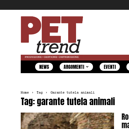
Pet
Trend
NEWS
ARGOMENTI
EVENTI
Home
Tag
Garante tutela animali
Tag: garante tutela animali
Ro
ma