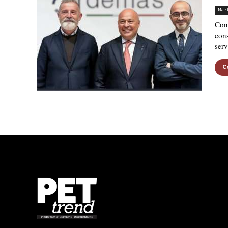
Mar
Con
cons
serv
C