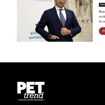
New
Bau 
avrà
di c
C