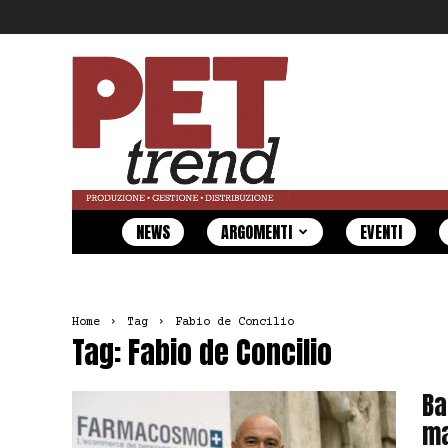
Pet
Trend
NEWS
ARGOMENTI
EVENTI
Home
Tag
Fabio de Concilio
Tag: Fabio de Concilio
Ba
ma