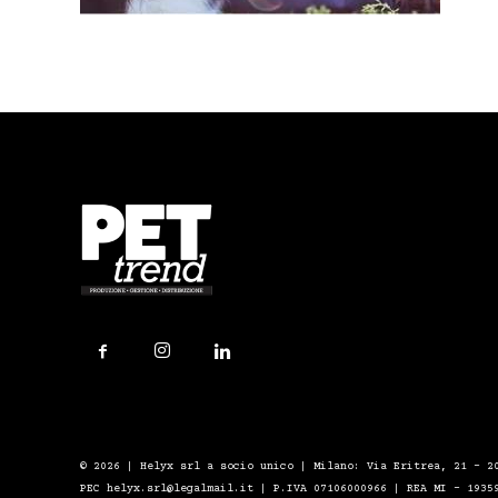
© 2026 | Helyx srl a socio unico | Milano: Via Eritrea, 21 – 2
PEC helyx.srl@legalmail.it | P.IVA 07106000966 | REA MI - 1935