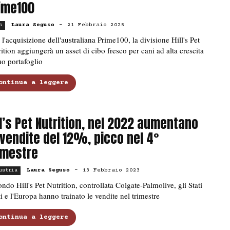
ime100
Laura Seguso
-
21 Febbraio 2025
s
l'acquisizione dell'australiana Prime100, la divisione Hill's Pet
ition aggiungerà un asset di cibo fresco per cani ad alta crescita
uo portafoglio
ontinua a leggere
ll’s Pet Nutrition, nel 2022 aumentano
 vendite del 12%, picco nel 4°
imestre
Laura Seguso
-
13 Febbraio 2023
ustria
ndo Hill's Pet Nutrition, controllata Colgate-Palmolive, gli Stati
i e l'Europa hanno trainato le vendite nel trimestre
ontinua a leggere