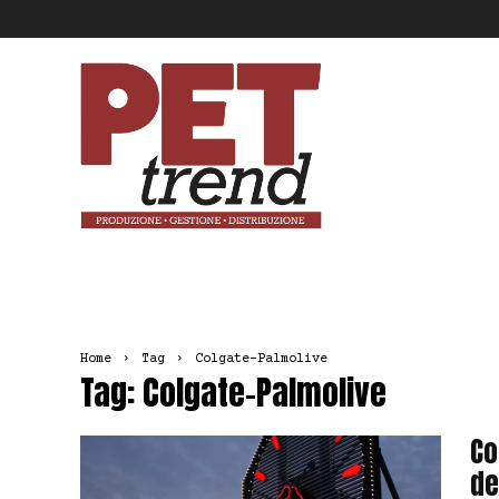
Pet
Trend
Home
Tag
Colgate-Palmolive
Tag: Colgate-Palmolive
Co
de