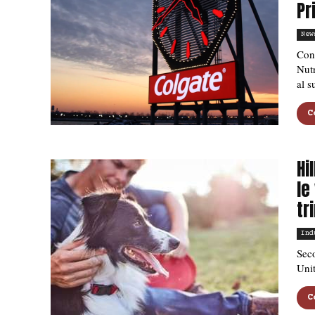
Pr
New
Con 
Nutr
al s
C
Hi
le
tr
Ind
Seco
Unit
C