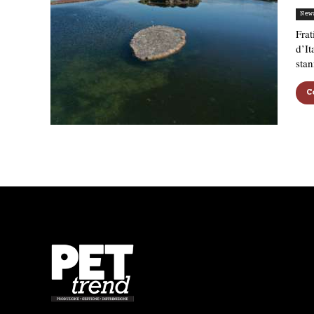
New
Frat
d’It
sta
C