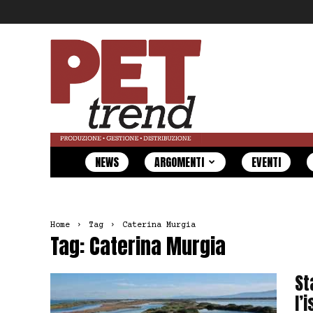
Pet
Trend
NEWS
ARGOMENTI
EVENTI
Home
Tag
Caterina Murgia
Tag: Caterina Murgia
St
l’