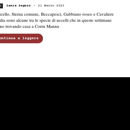
Laura Seguso
-
21 Marzo 2023
s
icello, Sterna comune, Beccapesci, Gabbiano roseo e Cavaliere
alia sono alcune tra le specie di uccelli che in queste settimane
nno trovando casa a Corru Mannu
ontinua a leggere