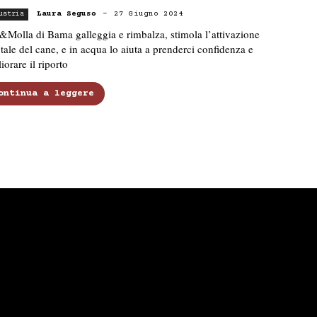
Laura Seguso
-
27 Giugno 2024
ustria
&Molla di Bama galleggia e rimbalza, stimola l’attivazione
ale del cane, e in acqua lo aiuta a prenderci confidenza e
iorare il riporto
ontinua a leggere