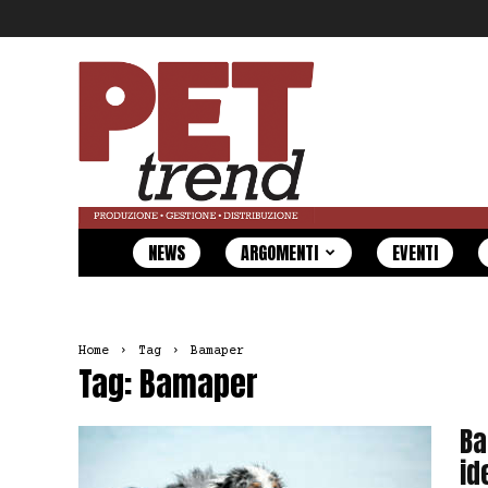
Pet
Trend
NEWS
ARGOMENTI
EVENTI
Home
Tag
Bamaper
Tag: Bamaper
Ba
id