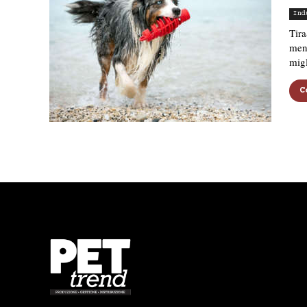
Ind
Tira
ment
migl
C