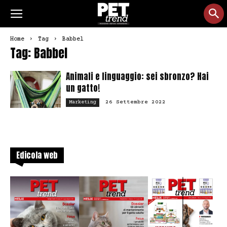
Home
Tag
Babbel
Tag: Babbel
Animali e linguaggio: sei sbronzo? Hai
un gatto!
26 Settembre 2022
Marketing
Edicola web