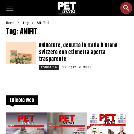
Home
Tag
ANiFiT
Tag: ANiFiT
ANiNature, debutta in Italia il brand
svizzero con etichetta aperta
trasparente
19 Aprile 2023
Industria
Edicola web