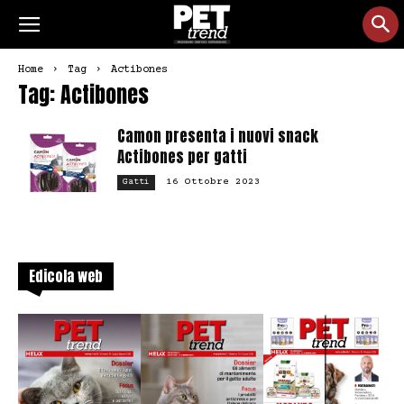
Home
Tag
Actibones
Tag: Actibones
Camon presenta i nuovi snack
Actibones per gatti
16 Ottobre 2023
Gatti
Edicola web