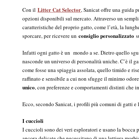
Litter Cat Selector
Con il
, Sanicat offre una guida pr
opzioni disponibili sul mercato. Attraverso un semplic
caratteristiche del proprio gatto, come l’età, la lunghe
consiglio personalizzato
sporcare, per ricevere un
su
Infatti ogni gatto è un mondo a se. Dietro quello sgu
nasconde un universo di personalità uniche. C’è il ga
come fosse una spiaggia assolata, quello timido e ris
raffinato e sensibile a cui non sfugge il minimo odor
unico
, con preferenze e comportamenti distinti che inf
Ecco, secondo Sanicat, i profili più comuni di gatti e l
I cuccioli
I cuccioli sono dei veri esploratori e usano la bocca
ancora delicate che necessitano di una lettiera morbi