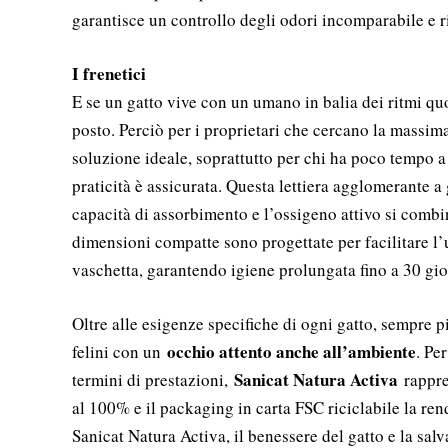
garantisce un controllo degli odori incomparabile e r
I frenetici
E se un gatto vive con un umano in balia dei ritmi quo
posto. Perciò per i proprietari che cercano la massima 
soluzione ideale, soprattutto per chi ha poco tempo 
praticità è assicurata. Questa lettiera agglomerante a
capacità di assorbimento e l’ossigeno attivo si combi
dimensioni compatte sono progettate per facilitare l’
vaschetta, garantendo igiene prolungata fino a 30 gi
Oltre alle esigenze specifiche di ogni gatto, sempre p
occhio attento anche all’ambiente
felini con un
. Pe
Sanicat Natura Activa
termini di prestazioni,
rappres
al 100% e il packaging in carta FSC riciclabile la ren
Sanicat Natura Activa, il benessere del gatto e la sa