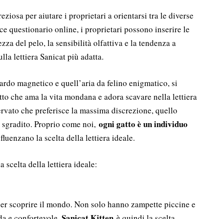
eziosa per aiutare i proprietari a orientarsi tra le diverse
e questionario online, i proprietari possono inserire le
zza del pelo, la sensibilità olfattiva e la tendenza a
lla lettiera Sanicat più adatta.
ardo magnetico e quell’aria da felino enigmatico, si
tto che ama la vita mondana e adora scavare nella lettiera
ervato che preferisce la massima discrezione, quello
ogni gatto è un individuo
e sgradito. Proprio come noi,
luenzano la scelta della lettiera ideale.
a scelta della lettiera ideale:
 per scoprire il mondo. Non solo hanno zampette piccine e
Sanicat Kitten
da e confortevole.
è quindi la scelta