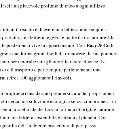
ilascia un piacevole profumo di talco a ogni utilizzo.
tidiani il rischio è di avere una lettiera non sempre a
praticità, una lettiera leggera e facile da trasportare è la
Easy & Go
a disposizione o vive in appartamento. Con
la
 grana fine forma grumi facili da rimuovere: la sua potente
nano per neutralizzare gli odori in modo efficace. Le
uso e il trasporto e per riempire perfettamente una
orni (circa 100 agglomerati rimossi).
iù proprietari desiderano prendersi cura dei propri amici
r chi cerca una soluzione ecologica senza compromessi in
enta la scelta ideale. La sua formula di origine naturale
dono una lettiera sostenibile e attenta al pianeta. Con
lvaguardia dell’ambiente procedono di pari passo.