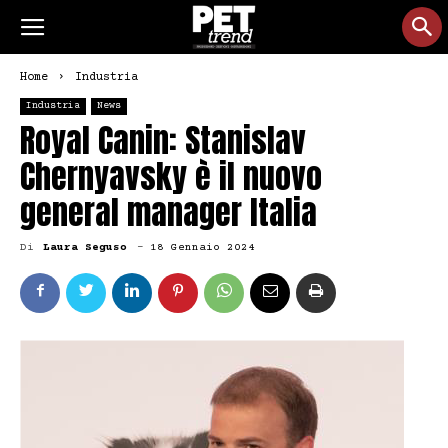
Home
Industria
Industria
News
Royal Canin: Stanislav
Chernyavsky è il nuovo
general manager Italia
Di
Laura Seguso
-
18 Gennaio 2024