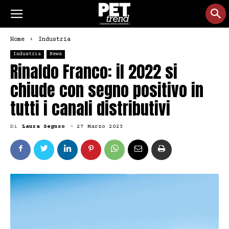
Home
Industria
Industria
News
Rinaldo Franco: il 2022 si
chiude con segno positivo in
tutti i canali distributivi
Di
Laura Seguso
-
27 Marzo 2023