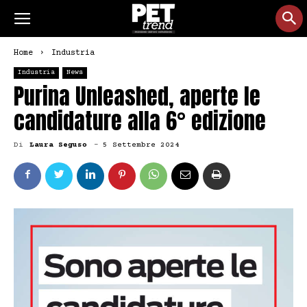
Home
Industria
Industria
News
Purina Unleashed, aperte le
candidature alla 6° edizione
Di
Laura Seguso
-
5 Settembre 2024