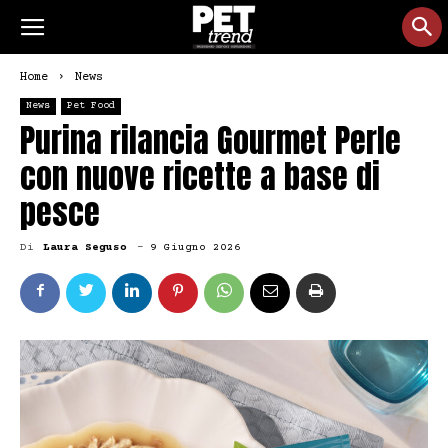
Home
News
News
Pet Food
Purina rilancia Gourmet Perle
con nuove ricette a base di
pesce
Di
Laura Seguso
-
9 Giugno 2026