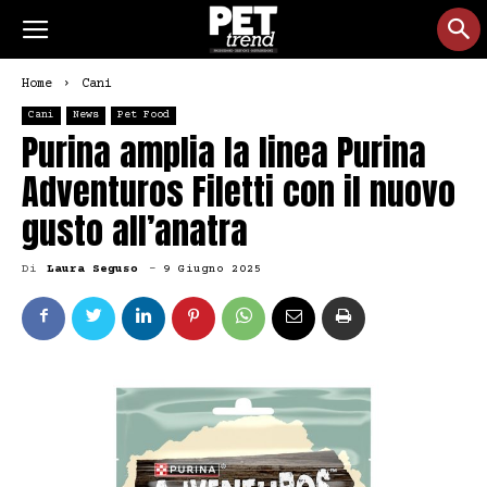
Home
Cani
Cani
News
Pet Food
Purina amplia la linea Purina
Adventuros Filetti con il nuovo
gusto all’anatra
Di
Laura Seguso
-
9 Giugno 2025