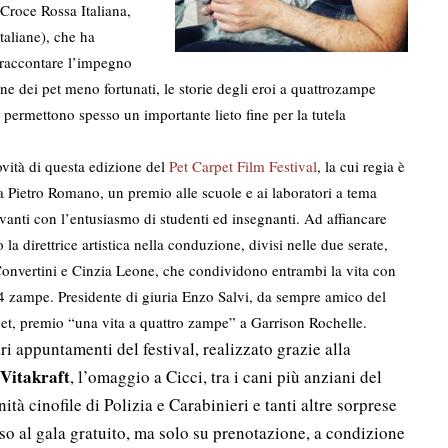
 Croce Rossa Italiana,
aliane), che ha
er raccontare l’impegno
ne dei pet meno fortunati, le storie degli eroi a quattrozampe
e permettono spesso un importante lieto fine per la tutela
ovità di questa edizione del
Pet Carpet Film Festival
, la cui regia è
 a Pietro Romano, un premio alle scuole e ai laboratori a tema
avanti con l’entusiasmo di studenti ed insegnanti. Ad affiancare
o la direttrice artistica nella conduzione, divisi nelle due serate,
nvertini e Cinzia Leone, che condividono entrambi la vita con
4 zampe. Presidente di giuria Enzo Salvi, da sempre amico del
et, premio “una vita a quattro zampe” a Garrison Rochelle.
ari appuntamenti del festival, realizzato grazie alla
Vitakraft
, l’omaggio a Cicci, tra i cani più anziani del
 cinofile di Polizia e Carabinieri e tanti altre sorprese
sso al gala gratuito, ma solo su prenotazione, a condizione