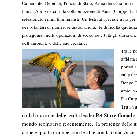
Camera dei Deputati, Polizia di Stato, Arma dei Carabinieri,
Fnovi, Anmvi e con la collaborazione di Anas (Gruppo Fs It
selezionato i mini film finalisti. Un festival speciale nato p
dei volontari di numerose associazioni, le difficoltà quotidia
protagonisti nelle operazioni di soccorso e tutti gli sforzi ch
dell’ambiente e delle sue creature.
Tra le n
affidata
portati 
sul palc
Beppe Co
amici a 
Pet Carp
Tra i v
Pet Store Conad
collaborazione delle realtà leader
e
mondo scomparso recentemente, la presenza delle unità
a due e quattro zampe, con le ali e con la coda. Acce