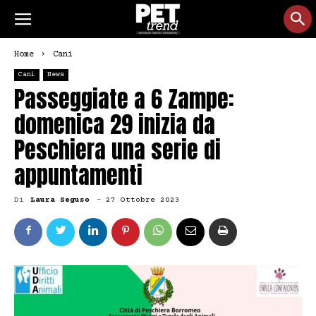
Home
Cani
Cani
News
Passeggiate a 6 Zampe:
domenica 29 inizia da
Peschiera una serie di
appuntamenti
Di
Laura Seguso
-
27 Ottobre 2023