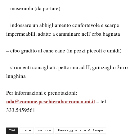
– museruola (da portare)
– indossare un abbigliamento confortevole e scarpe
impermeabili, adatte a camminare nell’erba bagnata
– cibo gradito al cane cane (in pezzi piccoli e umidi)
– strumenti consigliati: pettorina ad H, guinzaglio 3m o
lunghina
Per informazioni e prenotazioni:
uda@comune.peschieraborromeo.mi.it
– tel.
333.5459561
TAG
cane
natura
Passeggiata a 6 Zampe