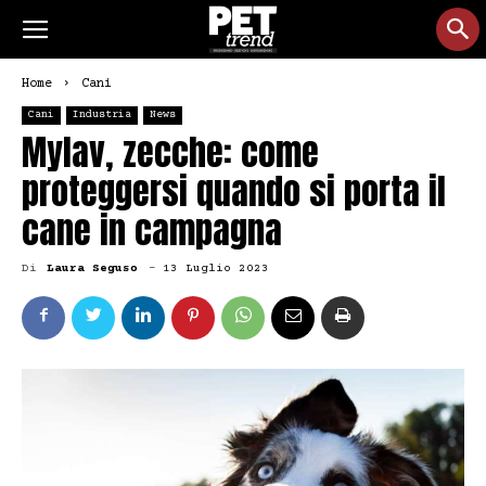
Home
Cani
Cani
Industria
News
Mylav, zecche: come
proteggersi quando si porta il
cane in campagna
Di
Laura Seguso
-
13 Luglio 2023