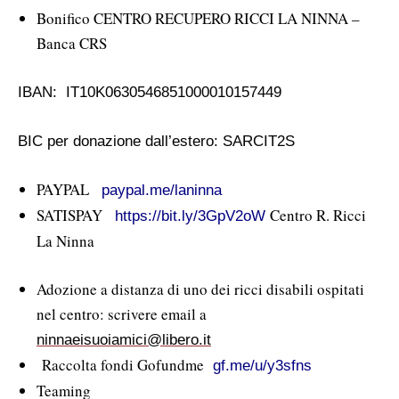
Bonifico CENTRO RECUPERO RICCI LA NINNA –
Banca CRS
IBAN:
IT10K0630546851000010157449
BIC per donazione dall’estero: SARCIT2S
PAYPAL
paypal.me/laninna
SATISPAY
Centro R. Ricci
https://bit.ly/3GpV2oW
La Ninna
Adozione a distanza di uno dei ricci disabili ospitati
nel centro: scrivere email a
ninnaeisuoiamici@libero.it
Raccolta fondi
Gofundme
gf.me/u/y3sfns
Teaming