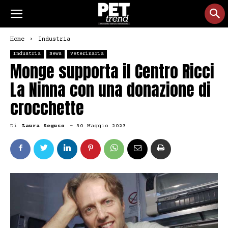
Home
Industria
Industria
News
Veterinaria
Monge supporta il Centro Ricci
La Ninna con una donazione di
crocchette
Di
Laura Seguso
-
30 Maggio 2023