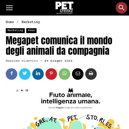
Home
Marketing
Marketing
News
Megapet comunica il mondo
degli animali da compagnia
Massimo Gianvito
-
29 Giugno 2022