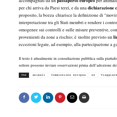
passaporto europeo
accompagnati da un
per animal
dichiarazione 
per chi arriva da Paesi terzi, e da una
proposito, la bozza chiarisce la definizione di “mov
interpretazione tra gli Stati membri e rendere i contr
omogenee sui controlli e sulle misure preventive, co
l
provenienti da zone a rischio; è inoltre previsto un
eccezioni legate, ad esempio, alla partecipazione a g
Il testo è attualmente in consultazione pubblica sulla piattaf
settore possono inviare osservazioni prima dell’adozione def
TAG
animali
Commissione europea
ue
Viaggiar