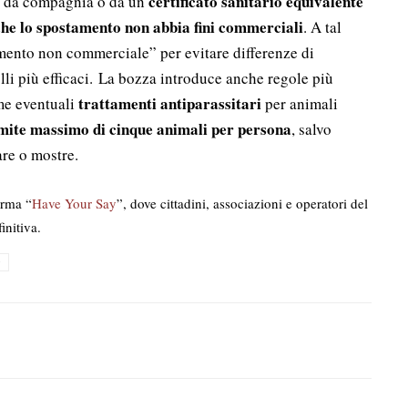
certificato sanitario equivalente
i da compagnia o da un
che lo spostamento non abbia fini commerciali
. A tal
imento non commerciale” per evitare differenze di
olli più efficaci. La bozza introduce anche regole più
trattamenti antiparassitari
me eventuali
per animali
imite massimo di cinque animali per persona
, salvo
are o mostre.
orma “
Have Your Say
”, dove cittadini, associazioni e operatori del
initiva.
e