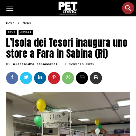
Home
News
News
Retail
L’Isola dei Tesori inaugura uno
store a Fara in Sabina (Ri)
Di
Alessandra Bonaccorsi
-
7 Gennaio 2025