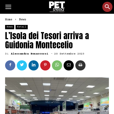
Home
News
News
Retail
L’Isola dei Tesori arriva a
Guidonia Montecelio
Di
Alessandra Bonaccorsi
-
20 Settembre 2023