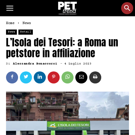
Home
News
News
Retail
L’Isola dei Tesori: a Roma un
petstore in affiliazione
Di
Alessandra Bonaccorsi
-
4 Luglio 2023