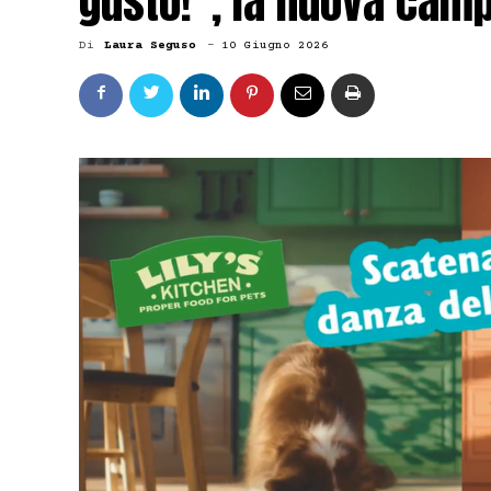
gusto!”, la nuova cam
Di
Laura Seguso
-
10 Giugno 2026