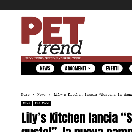
Pet
Trend
NEWS
ARGOMENTI
EVENTI
Home
News
Lily’s Kitchen lancia “Scatena la danz
News
Pet Food
Lily’s Kitchen lancia “