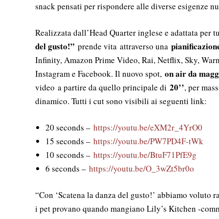
snack pensati per rispondere alle diverse esigenze nutr
Realizzata dall’Head Quarter inglese e adattata per tu
del gusto!”
pianificazion
prende vita attraverso una
Infinity, Amazon Prime Video, Rai, Netflix, Sky, Wa
on air da magg
Instagram e Facebook. Il nuovo spot,
20’’
video a partire da quello principale di
, per mas
dinamico. Tutti i cut sono visibili ai seguenti link:
20 seconds –
https://youtu.be/eXM2r_4YrO0
15 seconds –
https://youtu.be/PW7PD4F-tWk
10 seconds –
https://youtu.be/BtuF71PfE9g
6 seconds –
https://youtu.be/O_3wZt5br0o
“Con ‘Scatena la danza del gusto!’ abbiamo voluto ra
i pet provano quando mangiano Lily’s Kitchen -co