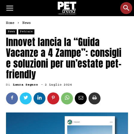
Home
News
News
Petcare
Innovet lancia la “Guida
Vacanze a 4 Zampe”: consigli
e soluzioni per un’estate pet-
friendly
Di
Laura Seguso
-
2 Luglio 2026