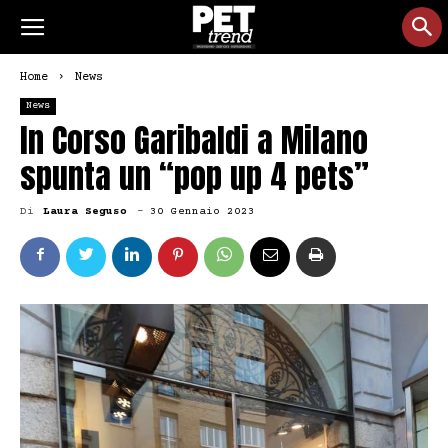
Home
News
News
In Corso Garibaldi a Milano
spunta un “pop up 4 pets”
Di
Laura Seguso
-
30 Gennaio 2023