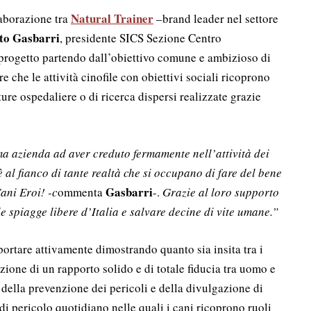
Natural Trainer
laborazione tra
–brand leader nel settore
to Gasbarri
, presidente SICS Sezione Centro
progetto partendo dall’obiettivo comune e ambizioso di
 che le attività cinofile con obiettivi sociali ricoprono
ture ospedaliere o di ricerca dispersi realizzate grazie
ima azienda ad aver creduto fermamente nell’attività dei
 al fianco di tante realtà che si occupano di fare del bene
Gasbarri
Cani Eroi! -c
ommenta
-.
Grazie al loro supporto
e spiagge libere d’Italia e salvare decine di vite umane.”
portare attivamente dimostrando quanto sia insita tra i
uzione di un rapporto solido e di totale fiducia tra uomo e
ella prevenzione dei pericoli e della divulgazione di
di pericolo quotidiano nelle quali i cani ricoprono ruoli