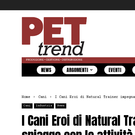
Pet
Trend
NEWS
ARGOMENTI
EVENTI
Home
Cani
I Cani Eroi di Natural Trainer impegna
Cani
Industria
News
I Cani Eroi di Natural T