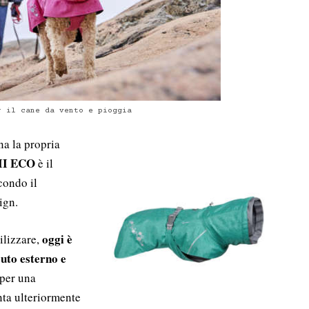
r il cane da vento e pioggia
a la propria
II ECO
è il
condo il
ign.
oggi è
ilizzare,
suto esterno e
 per una
nta ulteriormente