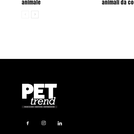
animale
animali da c