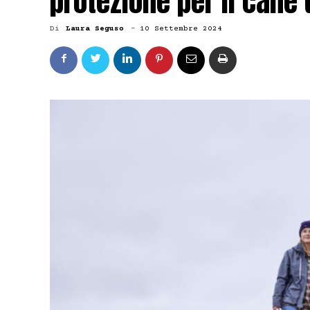
protezione per il cane 
Di
Laura Seguso
-
10 Settembre 2024