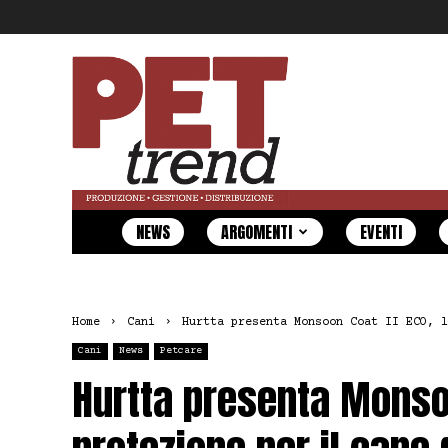
Pet
Trend
NEWS
ARGOMENTI
EVENTI
Home
Cani
Hurtta presenta Monsoon Coat II ECO, l
Cani
News
Petcare
Hurtta presenta Monsoo