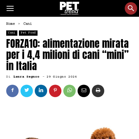
Home
Cani
Cani
Pet Food
FORZA10: alimentazione mirata
per i 4,4 milioni di cani “mini”
in Italia
Di
Laura Seguso
-
29 Giugno 2026