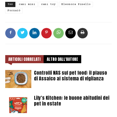
TAG
cani mini
cani toy
Eleonora Pinello
Forza10
ARTICOLI CORRELATI
ALTRO DALL'AUTORE
Controlli NAS sul pet food: il plauso
di Assalco al sistema di vigilanza
Lily’s Kitchen: le buone abitudini dei
pet in estate