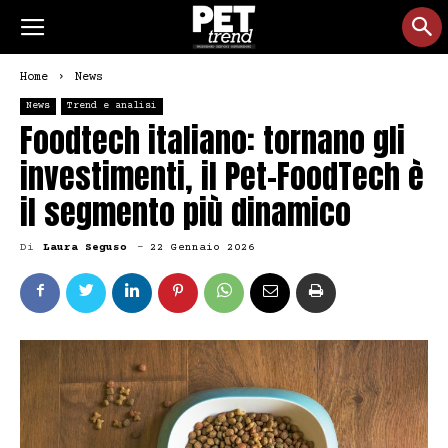
Home
News
News
Trend e analisi
Foodtech italiano: tornano gli
investimenti, il Pet-FoodTech è
il segmento più dinamico
Di
Laura Seguso
-
22 Gennaio 2026