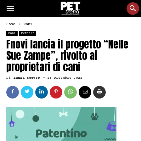
Home
Cani
Cani
Petcare
Fnovi lancia il progetto “Nelle
Sue Zampe”, rivolto ai
proprietari di cani
Di
Laura Seguso
-
13 Dicembre 2022