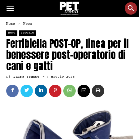
Home
News
News
Petcare
Ferribiella POST-OP, linea per il
benessere post-operatorio di
cani e gatti
Di
Laura Seguso
-
7 Maggio 2026