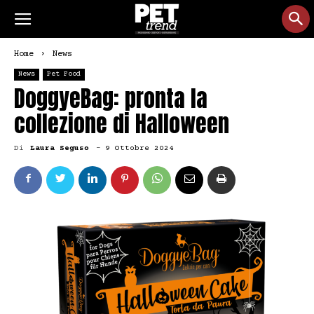
Home
News
News
Pet Food
DoggyeBag: pronta la
collezione di Halloween
Di
Laura Seguso
-
9 Ottobre 2024