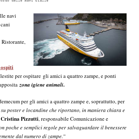
bordo delle Navi Gialle
lle navi
i cani
 Ristorante,
 ospiti
llestite per ospitare
gli amici a quattro zampe, e ponti
.
l’apposita
zona igiene animali
ademecum per gli amici a quattro zampe e, soprattutto, per
 su poster e locandine che riportano, in maniera chiara e
Cristina Pizzutti
a
, responsabile Comunicazione e
on poche e semplici regole per salvaguardare il benessere
ntemente dal numero di zampe.”