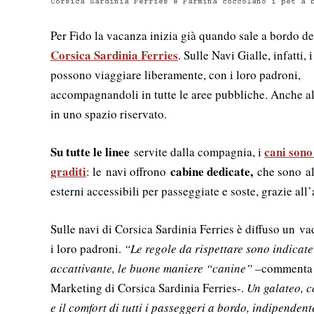
Corsica Sardinia Ferries e Farmina coccolano i pet a 
Per Fido la vacanza inizia già quando sale a bordo de
Corsica Sardinia Ferries
. Sulle Navi Gialle, infatti, 
possono viaggiare liberamente, con i loro padroni,
accompagnandoli in tutte le aree pubbliche. Anche al
in uno spazio riservato.
Su tutte le linee
cani sono
servite dalla compagnia, i
graditi
cabine dedicate,
: le
navi offrono
che sono
a
esterni accessibili per passeggiate e soste, grazie al
Sulle navi di Corsica Sardinia Ferries è diffuso un v
i loro padroni.
“Le regole da rispettare sono indicate
accattivante, le buone maniere “canine” –
comment
Marketing di Corsica Sardinia Ferries-.
Un galateo, c
e il comfort di tutti i passeggeri a bordo, indipende