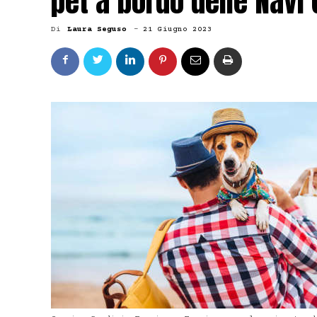
pet a bordo delle Navi 
Di
Laura Seguso
-
21 Giugno 2023