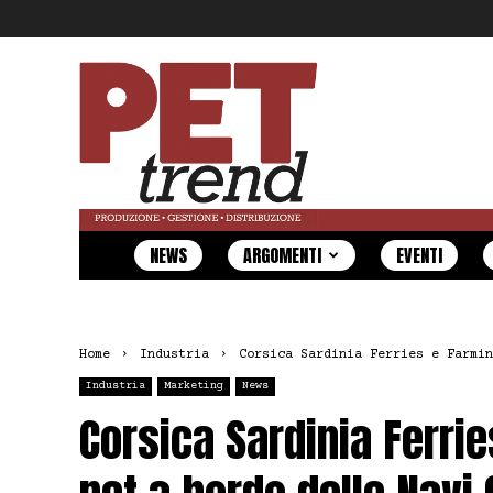
Pet
Trend
NEWS
ARGOMENTI
EVENTI
Home
Industria
Corsica Sardinia Ferries e Farmin
Industria
Marketing
News
Corsica Sardinia Ferri