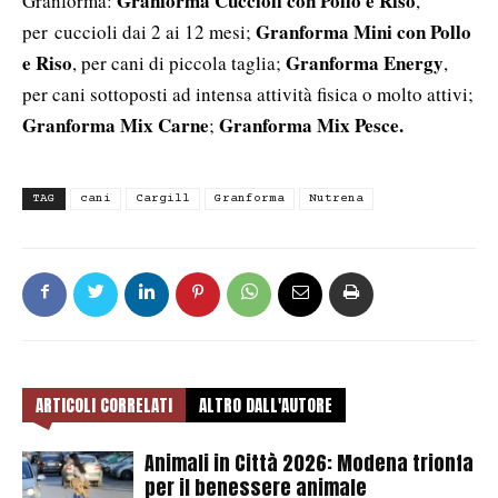
Granforma Cuccioli con Pollo e Riso
Granforma:
,
Granforma Mini con Pollo
per
cuccioli dai 2 ai 12 mesi;
e Riso
Granforma Energy
, per cani di piccola taglia;
,
per cani sottoposti ad intensa attività fisica o molto attivi;
Granforma Mix Carne
Granforma Mix Pesce.
;
TAG
cani
Cargill
Granforma
Nutrena
ARTICOLI CORRELATI
ALTRO DALL'AUTORE
Animali in Città 2026: Modena trionfa
per il benessere animale