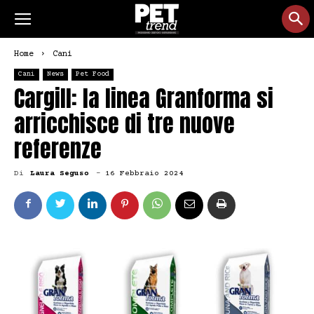
Home
Cani
Cani
News
Pet Food
Cargill: la linea Granforma si
arricchisce di tre nuove
referenze
Di
Laura Seguso
-
16 Febbraio 2024