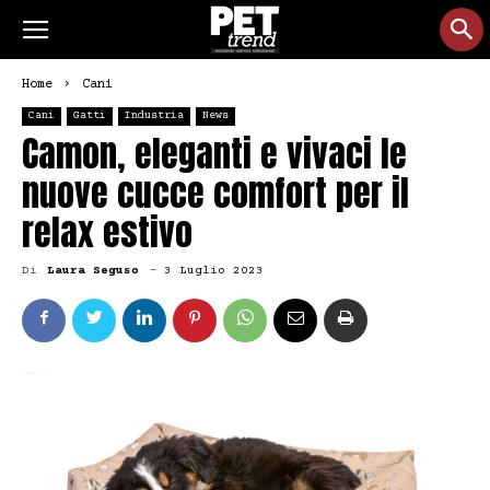
Home
Cani
Cani
Gatti
Industria
News
Camon, eleganti e vivaci le
nuove cucce comfort per il
relax estivo
Di
Laura Seguso
-
3 Luglio 2023