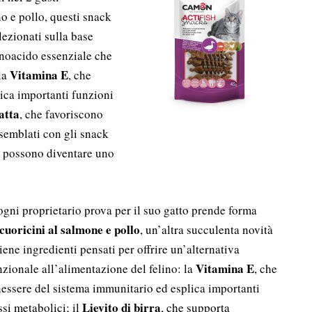
o e pollo, questi snack
lezionati sulla base
noacido essenziale che
Vitamina E
 la
, che
ica importanti funzioni
atta
, che favoriscono
ssemblati con gli snack
i possono diventare uno
 ogni proprietario prova per il suo gatto prende forma
cuoricini al salmone e pollo
, un’altra succulenta novità
ene ingredienti pensati per offrire un’alternativa
Vitamina E
ionale all’alimentazione del felino: la
, che
nessere del sistema immunitario ed esplica importanti
Lievito di birra
si metabolici; il
, che supporta