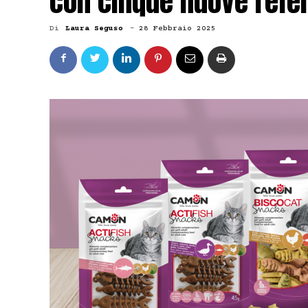
con cinque nuove refe
Di
Laura Seguso
-
28 Febbraio 2025