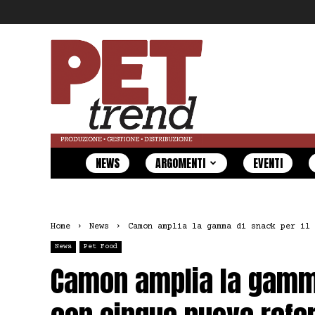
Pet
Trend
NEWS
ARGOMENTI
EVENTI
Home
News
Camon amplia la gamma di snack per il 
News
Pet Food
Camon amplia la gamma