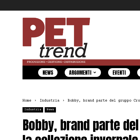
Pet
Trend
NEWS
ARGOMENTI
EVENTI
Home
Industria
Bobby, brand parte del gruppo Cro
Industria
News
Bobby, brand parte del