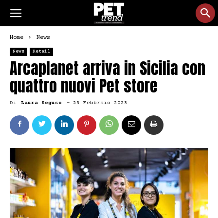
Home
News
News
Retail
Arcaplanet arriva in Sicilia con
quattro nuovi Pet store
Di
Laura Seguso
-
23 Febbraio 2023