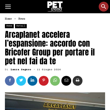
Home
News
News
Retail
Arcaplanet accelera
l’espansione: accordo con
Bricofer Group per portare il
pet nel fai da te
Di
Laura Seguso
-
11 Giugno 2026