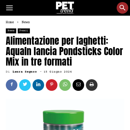
Home
News
News
Pesci
Alimentazione per laghetti:
AquaIn lancia Pondsticks Color
Mix in tre formati
Di
Laura Seguso
-
15 Giugno 2026