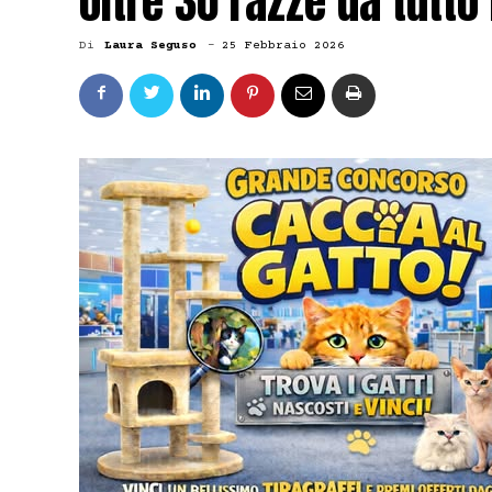
oltre 30 razze da tutto
Di
Laura Seguso
-
25 Febbraio 2026