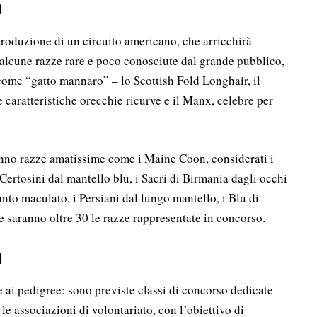
o
ntroduzione di un circuito americano, che arricchirà
alcune razze rare e poco conosciute dal grande pubblico,
come “gatto mannaro” – lo Scottish Fold Longhair, il
 caratteristiche orecchie ricurve e il Manx, celebre per
nno razze amatissime come i Maine Coon, considerati i
 Certosini dal mantello blu, i Sacri di Birmania dagli occhi
anto maculato, i Persiani dal lungo mantello, i Blu di
le saranno oltre 30 le razze rappresentate in concorso.
à
 ai pedigree: sono previste classi di concorso dedicate
 le associazioni di volontariato, con l’obiettivo di