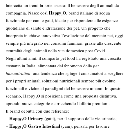
intercetta un trend in forte ascesa: il benessere degli animali da
Happy₂O
compagnia. Nasce così
, brand italiano di acqua
funzionale per cani e gatti, ideato per rispondere alle esigenze
quotidiane di salute e idratazione dei pet. Un progetto che
interpreta in chiave innovativa l’evoluzione del mercato pet, oggi
sempre più integrato nei consumi familiari, grazie alla crescente
centralità degli animali nella vita domestica post-Covid.
Negli ultimi anni, il comparto pet food ha registrato una crescita
costante in Italia, alimentata dal fenomeno della
pet
humanization
: una tendenza che spinge i consumatori a scegliere
per i propri animali soluzioni nutrizionali sempre più evolute,
funzionali e vicine ai paradigmi del benessere umano. In questo
scenario, Happy₂O si posiziona come una proposta distintiva,
aprendo nuove categorie e arricchendo l’offerta premium.
Il brand debutta con due referenze:
Happy₂O Urinary
–
(gatti), per il supporto delle vie urinarie;
Happy₂O Gastro Intestinal
–
(cani), pensata per favorire