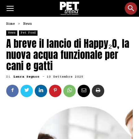
Home
News
News
Pet Food
A breve il lancio di Happy₂O, la
nuova acqua funzionale per
cani e gatti
Di
Laura Seguso
-
10 Settembre 2025