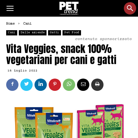
Home
Cani
Cani
Dalle aziende
Gatti
Pet Food
contenuto sponsorizzato
Vita Veggies, snack 100%
vegetariani per cani e gatti
18 Luglio 2022