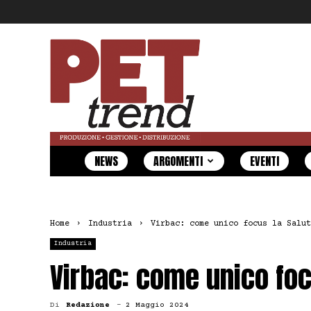
Pet
Trend
NEWS
ARGOMENTI
EVENTI
Home
Industria
Virbac: come unico focus la Salut
Industria
Virbac: come unico foc
Di
Redazione
-
2 Maggio 2024