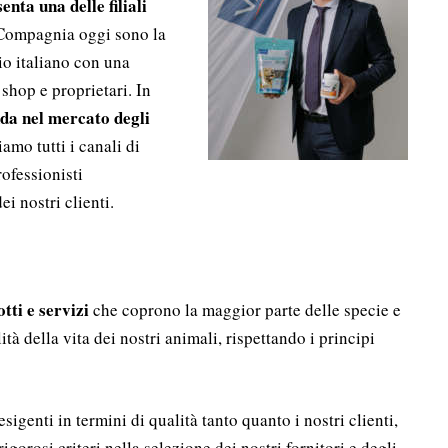
enta una delle filiali
Compagnia oggi sono la
rio italiano con una
shop e proprietari. In
nda nel mercato degli
mo tutti i canali di
rofessionisti
i nostri clienti.
ti e servizi
che coprono la maggior parte delle specie e
tà della vita dei nostri animali, rispettando i principi
genti in termini di qualità tanto quanto i nostri clienti,
gorosi criteri nella selezione dei nostri fornitori e degli