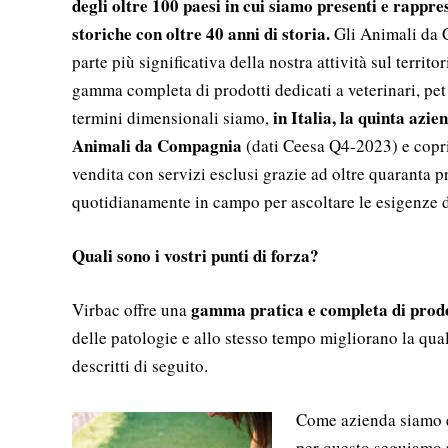
degli oltre 100 paesi in cui siamo presenti e rappres
storiche con oltre 40 anni di storia.
Gli Animali da 
parte più significativa della nostra attività sul territo
gamma completa di prodotti dedicati a veterinari, pet 
in Italia, la quinta azie
termini dimensionali siamo,
Animali da Compagnia
(dati Ceesa Q4-2023) e copria
vendita con servizi esclusi grazie ad oltre quaranta p
quotidianamente in campo per ascoltare le esigenze de
Quali sono i vostri punti di forza?
gamma pratica e completa di prodot
Virbac offre una
delle patologie e allo stesso tempo migliorano la quali
descritti di seguito.
Come azienda siamo esi
per questo seguiamo ri