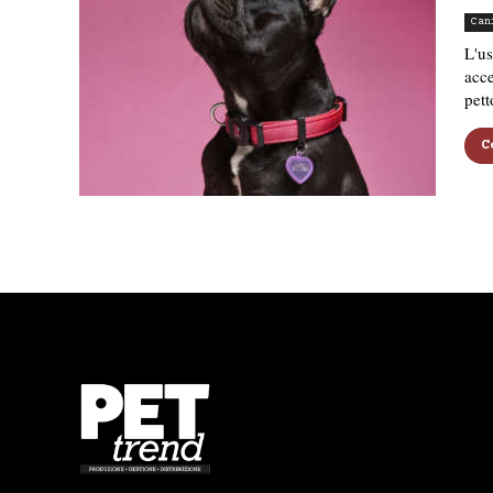
Can
L'us
acce
pett
C