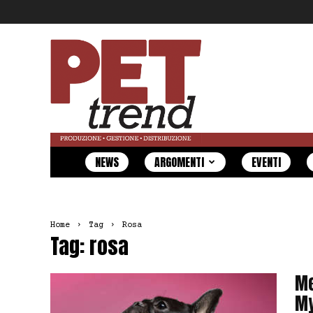
Pet
Trend
NEWS
ARGOMENTI
EVENTI
Home
Tag
Rosa
Tag: rosa
Me
My