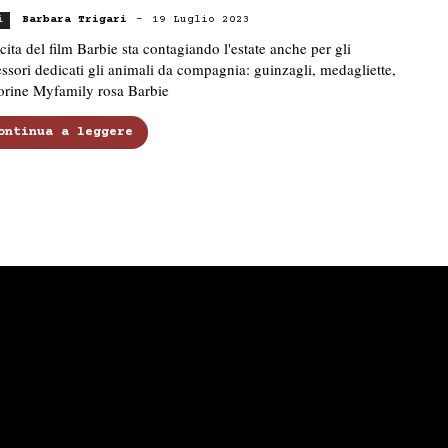
Barbara Trigari
-
19 Luglio 2023
i
cita del film Barbie sta contagiando l'estate anche per gli
ssori dedicati gli animali da compagnia: guinzagli, medagliette,
orine Myfamily rosa Barbie
ontinua a leggere